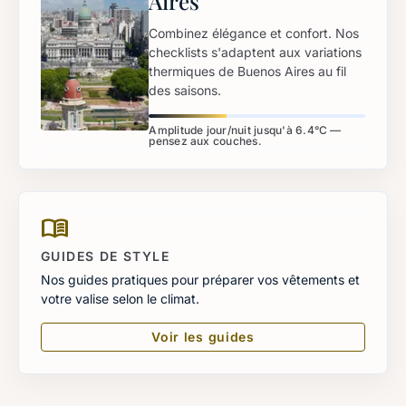
Aires
Combinez élégance et confort. Nos
checklists s'adaptent aux variations
thermiques de Buenos Aires au fil
des saisons.
Amplitude jour/nuit jusqu'à 6.4°C —
pensez aux couches.
menu_book
GUIDES DE STYLE
Nos guides pratiques pour préparer vos vêtements et
votre valise selon le climat.
Voir les guides