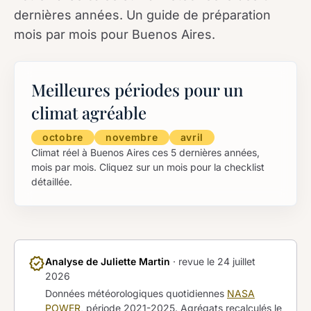
dernières années. Un guide de préparation
mois par mois pour Buenos Aires.
Meilleures périodes pour un
climat agréable
octobre
novembre
avril
Climat réel à Buenos Aires ces 5 dernières années,
mois par mois. Cliquez sur un mois pour la checklist
détaillée.
verified
Analyse de Juliette Martin
· revue le
24 juillet
2026
Données météorologiques quotidiennes
NASA
POWER
, période 2021-2025. Agrégats recalculés le