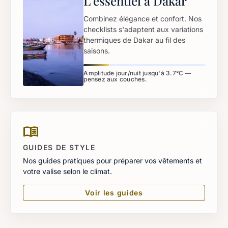
L'essentiel à Dakar
Combinez élégance et confort. Nos
checklists s'adaptent aux variations
thermiques de Dakar au fil des
saisons.
Amplitude jour/nuit jusqu'à 3.7°C —
pensez aux couches.
menu_book
GUIDES DE STYLE
Nos guides pratiques pour préparer vos vêtements et
votre valise selon le climat.
Voir les guides