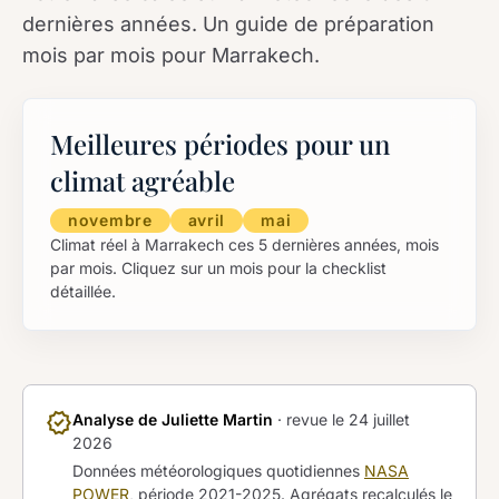
dernières années. Un guide de préparation
mois par mois pour Marrakech.
Meilleures périodes pour un
climat agréable
novembre
avril
mai
Climat réel à Marrakech ces 5 dernières années, mois
par mois. Cliquez sur un mois pour la checklist
détaillée.
verified
Analyse de Juliette Martin
· revue le
24 juillet
2026
Données météorologiques quotidiennes
NASA
POWER
, période 2021-2025. Agrégats recalculés le