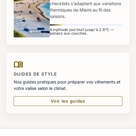
checklists s'adaptent aux variations
thermiques de Miami au fil des
saisons.
Amplitude jour/nuit jusqu'à 2.8°C —
pensez aux couches.
menu_book
GUIDES DE STYLE
Nos guides pratiques pour préparer vos vêtements et
votre valise selon le climat.
Voir les guides