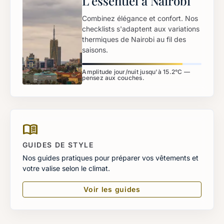
L'essentiel à Nairobi
Combinez élégance et confort. Nos
checklists s'adaptent aux variations
thermiques de Nairobi au fil des
saisons.
Amplitude jour/nuit jusqu'à 15.2°C —
pensez aux couches.
menu_book
GUIDES DE STYLE
Nos guides pratiques pour préparer vos vêtements et
votre valise selon le climat.
Voir les guides