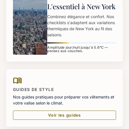
L'essentiel à New York
Combinez élégance et confort. Nos
checklists s'adaptent aux variations
thermiques de New York au fil des
saisons.
Amplitude jour/nuit jusqu'à 5.6°C —
pensez aux couches.
menu_book
GUIDES DE STYLE
Nos guides pratiques pour préparer vos vêtements et
votre valise selon le climat.
Voir les guides