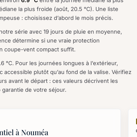
 environ
6.9 °C
entre la journée médiane la plus
édiane la plus froide (août, 20.5 °C). Une liste
ompeuse : choisissez d’abord le mois précis.
e notre série avec 19 jours de pluie en moyenne,
ence détermine si une vraie protection
n coupe-vent compact suffit.
.6 °C. Pour les journées longues à l’extérieur,
accessible plutôt qu’au fond de la valise. Vérifiez
urs avant le départ : ces valeurs décrivent les
 garantie de votre séjour.
m
ntiel à Nouméa