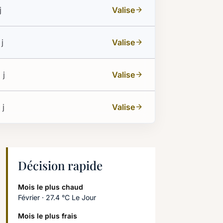
j
Valise
arrow_forward
 j
Valise
arrow_forward
 j
Valise
arrow_forward
 j
Valise
arrow_forward
Décision rapide
Mois le plus chaud
Février · 27.4 °C Le Jour
Mois le plus frais