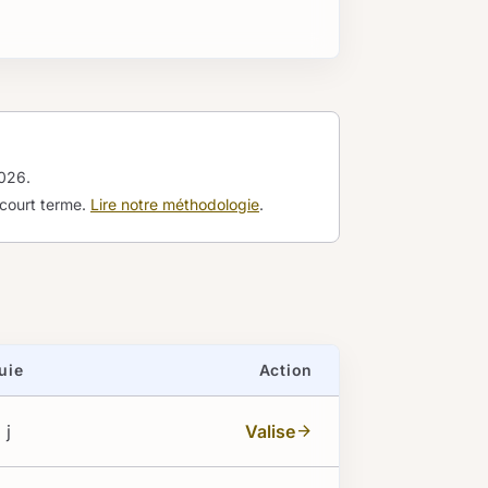
2026
.
 court terme.
Lire notre méthodologie
.
uie
Action
 j
Valise
arrow_forward