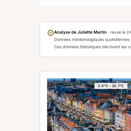
verified
Analyse de Juliette Martin
· revue le
24
Données météorologiques quotidiennes
Ces données historiques décrivent les c
0.8°C - 20.7°C