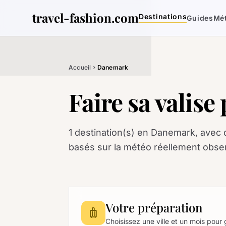
travel-fashion.com
Destinations
Guides
Mé
Accueil
Danemark
chevron_right
Faire sa valis
1 destination(s) en Danemark, avec 
basés sur la météo réellement obse
Votre préparation
luggage
Choisissez une ville et un mois pour 