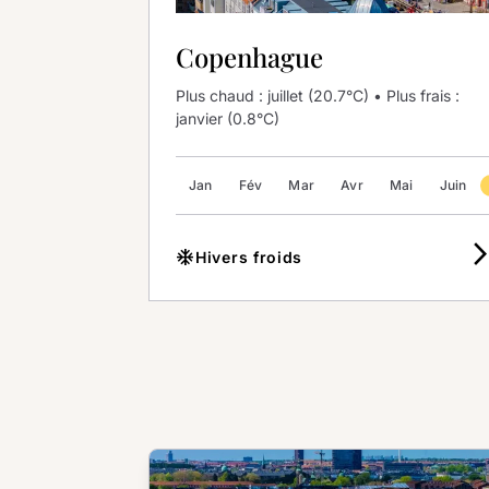
Copenhague
Plus chaud : juillet (20.7°C) • Plus frais :
janvier (0.8°C)
Jan
Fév
Mar
Avr
Mai
Juin
arrow_forward
ac_unit
Hivers froids