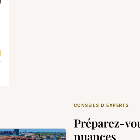
Juil
Août
Sep
Oct
Nov
Déc
_ios
CONSEILS D'EXPERTS
Préparez-vou
nuances