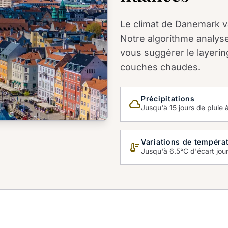
Le climat de Danemark var
Notre algorithme analys
vous suggérer le layerin
couches chaudes.
Précipitations
cloud_queue
Jusqu'à 15 jours de pluie 
Variations de tempéra
thermostat
Jusqu'à 6.5°C d'écart jou