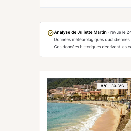
verified
Analyse de Juliette Martin
· revue le
24
Données météorologiques quotidiennes
Ces données historiques décrivent les c
8°C - 30.3°C