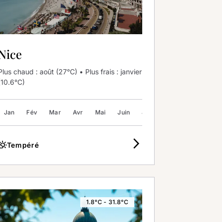
Nice
Plus chaud : août (27°C) • Plus frais : janvier
(10.6°C)
Jan
Sep
Fév
Oct
Mar
Nov
Avr
Déc
Mai
Juin
Juil
Août
Sep
Oc
arrow_forward_ios
ly_cloudy_day
Tempéré
1.8°C - 31.8°C