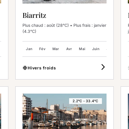
Biarritz
Plus chaud : août (28°C) • Plus frais : janvier
(4.3°C)
Juil
Août
Jan
Sep
Fév
Oct
Mar
Nov
Avr
Déc
Mai
Juin
Juil
Août
_ios
arrow_forward_ios
ac_unit
w
Hivers froids
2.2°C - 33.4°C