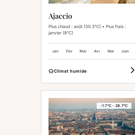
Ajaccio
Plus chaud : août (30.3°C) • Plus frais :
janvier (8°C)
Jan
Fév
Mar
Avr
Mai
Juin
arrow_forward
rainy
Climat humide
-1.7°C - 28.7°C