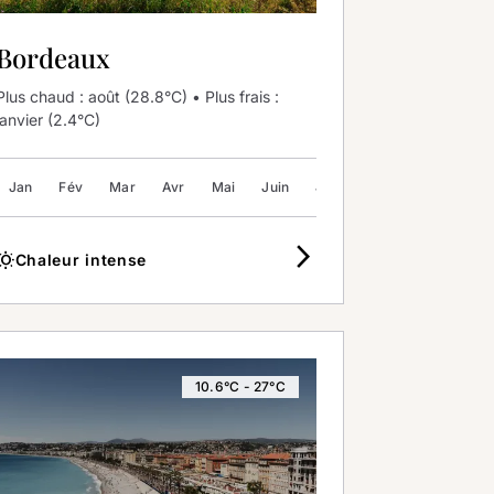
Bordeaux
Plus chaud : août (28.8°C) • Plus frais :
janvier (2.4°C)
Jan
Sep
Fév
Oct
Mar
Nov
Avr
Déc
Mai
Juin
Juil
Août
Sep
Oc
arrow_forward_ios
b_sunny
Chaleur intense
10.6°C - 27°C