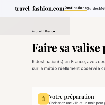
travel-fashion.com
Destinations
Guides
Mé
Accueil
France
chevron_right
Faire sa valise
9 destination(s) en France, avec des
sur la météo réellement observée c
Votre préparation
luggage
Choisissez une ville et un mois pour 