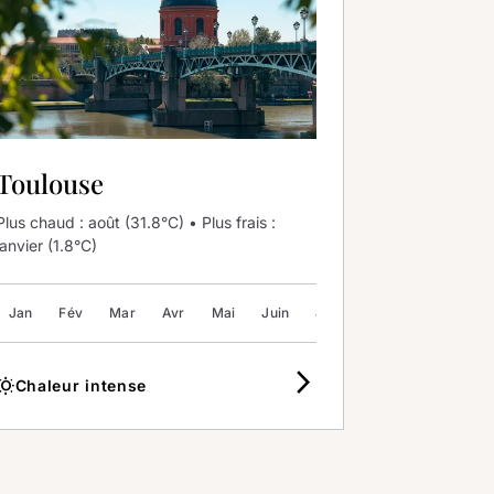
Toulouse
Plus chaud : août (31.8°C) • Plus frais :
janvier (1.8°C)
Jan
Sep
Fév
Oct
Mar
Nov
Avr
Déc
Mai
Juin
Juil
Août
Sep
Oc
arrow_forward_ios
b_sunny
Chaleur intense