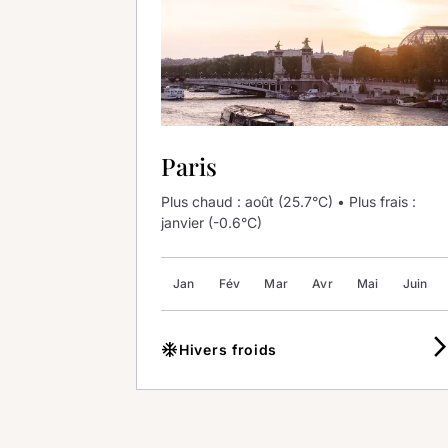
Paris
Plus chaud : août (25.7°C) • Plus frais :
janvier (-0.6°C)
Jan
Fév
Mar
Avr
Mai
Juin
arrow_forward
ac_unit
Hivers froids