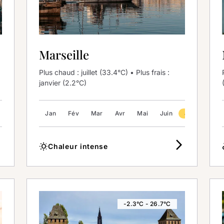
Marseille
Plus chaud : juillet (33.4°C) • Plus frais :
janvier (2.2°C)
Juil
Août
Jan
Sep
Fév
Oct
Mar
Nov
Avr
Déc
Mai
Juin
Juil
Août
_ios
arrow_forward_ios
wb_sunny
part
Chaleur intense
-2.3°C - 26.7°C