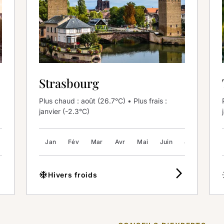
Strasbourg
Plus chaud : août (26.7°C) • Plus frais :
janvier (-2.3°C)
Juil
Août
Jan
Sep
Fév
Oct
Mar
Nov
Avr
Déc
Mai
Juin
Juil
Août
_ios
arrow_forward_ios
ac_unit
w
Hivers froids