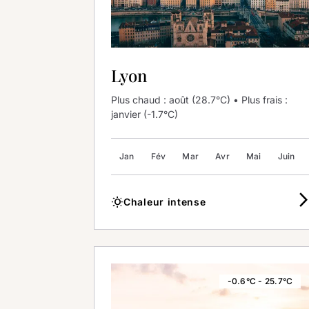
Lyon
Plus chaud : août (28.7°C) • Plus frais :
janvier (-1.7°C)
Jan
Fév
Mar
Avr
Mai
Juin
arrow_forward
wb_sunny
Chaleur intense
-0.6°C - 25.7°C