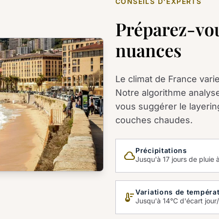
CONSEILS D'EXPERTS
Préparez-vou
nuances
Le climat de France varie 
Notre algorithme analys
vous suggérer le layerin
couches chaudes.
Précipitations
cloud_queue
Jusqu'à 17 jours de pluie à
Variations de tempéra
thermostat
Jusqu'à 14°C d'écart jour/