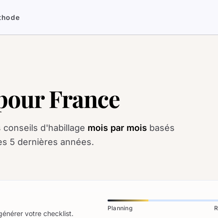
thode
 pour France
 conseils d'habillage
mois par mois
basés
es 5 dernières années.
Planning
R
générer votre checklist.