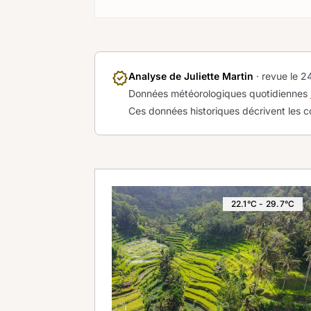
verified
Analyse de Juliette Martin
· revue le
24
Données météorologiques quotidiennes
Ces données historiques décrivent les c
22.1°C - 29.7°C