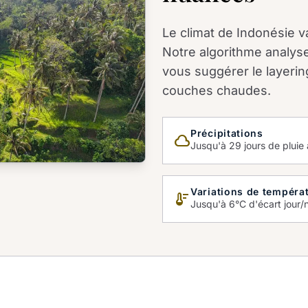
Le climat de Indonésie va
Notre algorithme analys
vous suggérer le layerin
couches chaudes.
Précipitations
cloud_queue
Jusqu'à 29 jours de pluie à
Variations de tempéra
thermostat
Jusqu'à 6°C d'écart jour/n