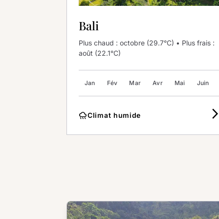
Bali
Plus chaud : octobre (29.7°C) • Plus frais :
août (22.1°C)
Jan
Fév
Mar
Avr
Mai
Juin
arrow_forward
rainy
Climat humide