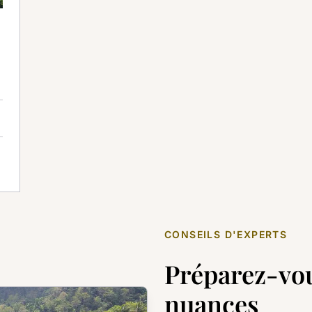
Juil
Août
Sep
Oct
Nov
Déc
_ios
CONSEILS D'EXPERTS
Préparez-vou
nuances