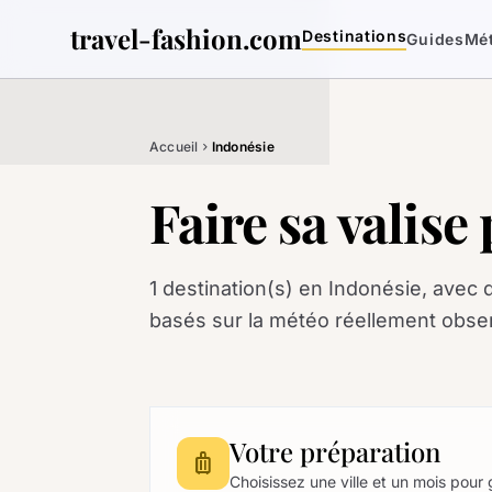
travel-fashion.com
Destinations
Guides
Mé
Accueil
Indonésie
chevron_right
Faire sa valise
1 destination(s) en Indonésie, avec 
basés sur la météo réellement obse
Votre préparation
luggage
Choisissez une ville et un mois pour 