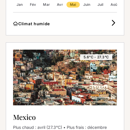
Jan
Fév
Mar
Avr
Mai
Juin
Juil
Août
Se
arrow_forward_ios
rainy
Climat humide
5.6°C - 27.3°C
Mexico
Plus chaud : avril (27.3°C) • Plus frais : décembre