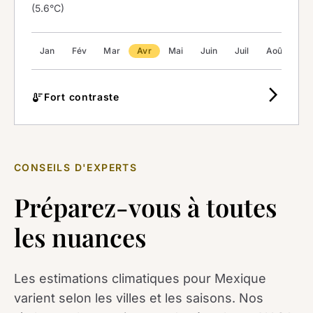
(5.6°C)
Jan
Fév
Mar
Avr
Mai
Juin
Juil
Août
Se
arrow_forward_ios
thermostat
Fort contraste
CONSEILS D'EXPERTS
Préparez-vous à toutes
les nuances
Les estimations climatiques pour Mexique
varient selon les villes et les saisons. Nos