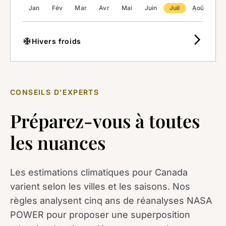
Jan
Fév
Mar
Avr
Mai
Juin
Juil
Août
Se
arrow_forward_ios
ac_unit
Hivers froids
CONSEILS D'EXPERTS
Préparez-vous à toutes
les nuances
Les estimations climatiques pour Canada
varient selon les villes et les saisons. Nos
règles analysent cinq ans de réanalyses NASA
POWER pour proposer une superposition