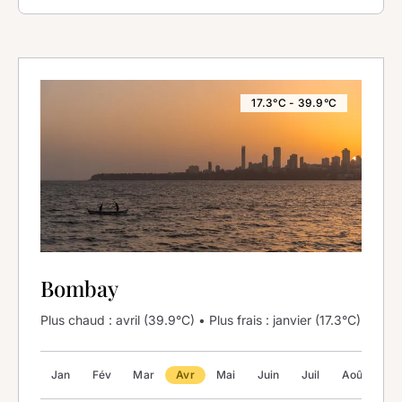
17.3°C - 39.9°C
Bombay
Plus chaud : avril (39.9°C) • Plus frais : janvier (17.3°C)
Jan
Fév
Mar
Avr
Mai
Juin
Juil
Août
Se