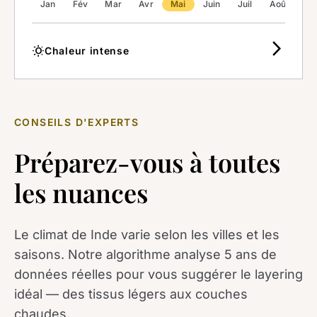
Jan
Fév
Mar
Avr
Mai
Juin
Juil
Août
Se
arrow_forward_ios
wb_sunny
Chaleur intense
CONSEILS D'EXPERTS
Préparez-vous à toutes
les nuances
Le climat de Inde varie selon les villes et les
saisons. Notre algorithme analyse 5 ans de
données réelles pour vous suggérer le layering
idéal — des tissus légers aux couches
chaudes.