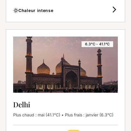
arrow_forward_ios
wb_sunny
Chaleur intense
6.3°C - 41.1°C
Delhi
Plus chaud : mai (41.1°C) • Plus frais : janvier (6.3°C)