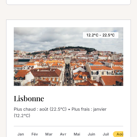
12.2°C - 22.5°C
Lisbonne
Plus chaud : août (22.5°C) • Plus frais : janvier
(12.2°C)
Jan
Fév
Mar
Avr
Mai
Juin
Juil
Août
Se