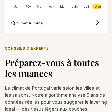
Jan
Fév
Mar
Avr
Mai
Juin
Juil
Août
Se
arrow_forward_ios
rainy
Climat humide
CONSEILS D'EXPERTS
Préparez-vous à toutes
les nuances
Le climat de Portugal varie selon les villes et
les saisons. Notre algorithme analyse 5 ans de
données réelles pour vous suggérer le layering
idéal — des tissus légers aux couches