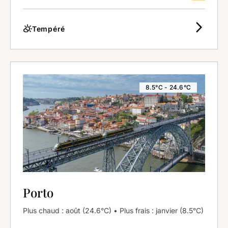
arrow_forward_ios
partly_cloudy_day
Tempéré
8.5°C - 24.6°C
Porto
Plus chaud : août (24.6°C) • Plus frais : janvier (8.5°C)