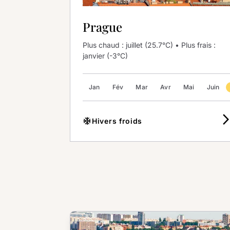
Prague
Plus chaud : juillet (25.7°C) • Plus frais :
janvier (-3°C)
Jan
Fév
Mar
Avr
Mai
Juin
arrow_forward
ac_unit
Hivers froids