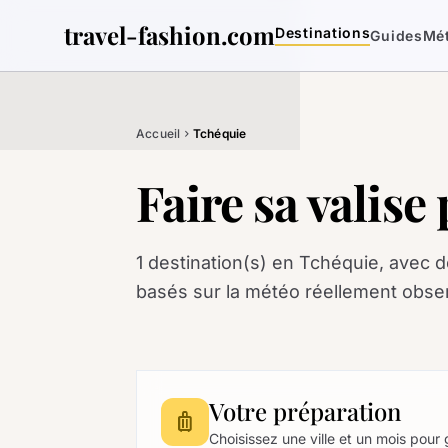
travel-fashion.com
Destinations
Guides
Mé
Accueil
Tchéquie
chevron_right
Faire sa valis
1 destination(s) en Tchéquie, avec d
basés sur la météo réellement obse
Votre préparation
luggage
Choisissez une ville et un mois pour 