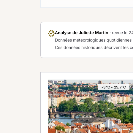
verified
Analyse de Juliette Martin
· revue le
24
Données météorologiques quotidiennes
Ces données historiques décrivent les c
-3°C - 25.7°C