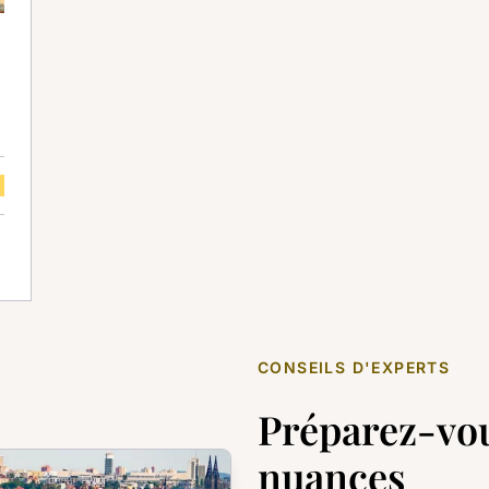
Juil
Août
Sep
Oct
Nov
Déc
_ios
CONSEILS D'EXPERTS
Préparez-vou
nuances