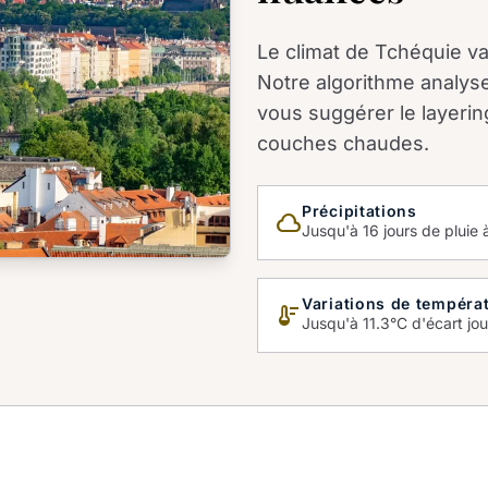
Le climat de Tchéquie var
Notre algorithme analys
vous suggérer le layerin
couches chaudes.
Précipitations
cloud_queue
Jusqu'à 16 jours de pluie à
Variations de tempéra
thermostat
Jusqu'à 11.3°C d'écart jour